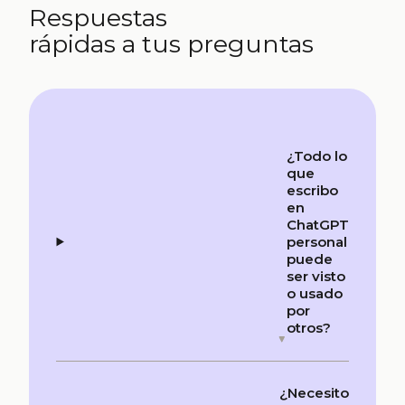
Respuestas
rápidas a tus preguntas
¿Todo lo
que
escribo
en
ChatGPT
personal
puede
ser visto
o usado
por
otros?
¿Necesito