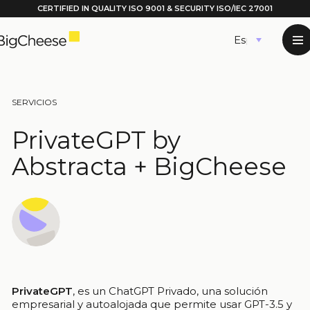
CERTIFIED IN QUALITY
ISO 9001
& SECURITY ISO/IEC 27001
Saltar
Español
al
contenido
SERVICIOS
PrivateGPT by
Abstracta + BigCheese
PrivateGPT
, es un ChatGPT Privado, una solución
empresarial y autoalojada que permite usar GPT-3.5 y