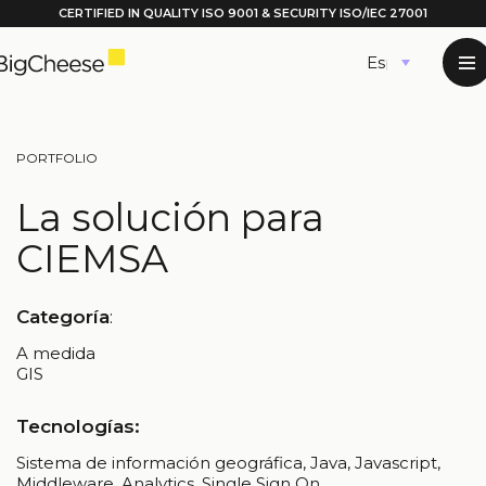
CERTIFIED IN QUALITY
ISO 9001
& SECURITY ISO/IEC 27001
Saltar
Español
al
contenido
PORTFOLIO
La solución para
CIEMSA
Categoría
:
A medida
GIS
Tecnologías:
Sistema de información geográfica, Java, Javascript,
Middleware, Analytics, Single Sign On