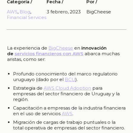
Categoría /
Fecha /
Por /
AWS
, 
Blog
, 
3 febrero, 2023
BigCheese
Financial Services
La experiencia de
BigCheese
en
innovación
de
servicios financieros con AWS
abarca muchas
aristas, como ser:
Profundo conocimiento del marco regulatorio
uruguayo (dado por el
BCU
).
Estrategia de
AWS Cloud Adoption
para
empresas del sector financiero de Uruguay y la
región.
Capacitación a empresas de la industria financiera
en el uso de servicios
AWS
.
Migración de cargas de trabajo puntuales o la
total operativa de empresas del sector financiero.