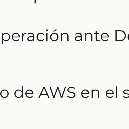
peración ante D
to de AWS en el 