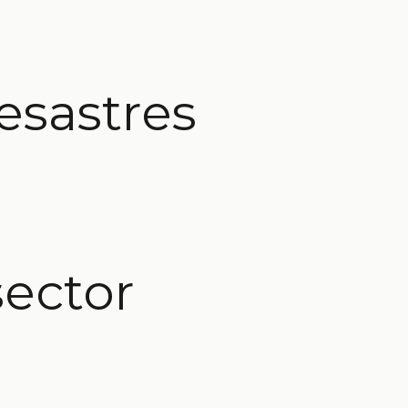
esastres
sector