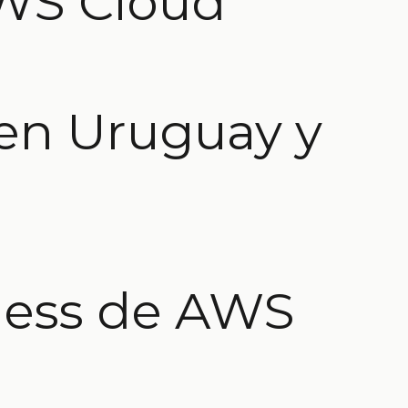
AWS Cloud
en Uruguay y
less de AWS