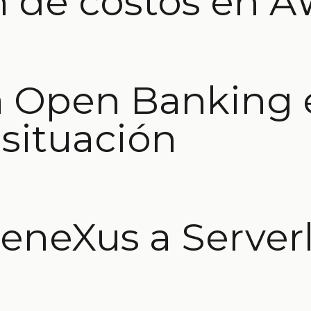
n de costos en 
a Open Banking 
 situación
eneXus a Server