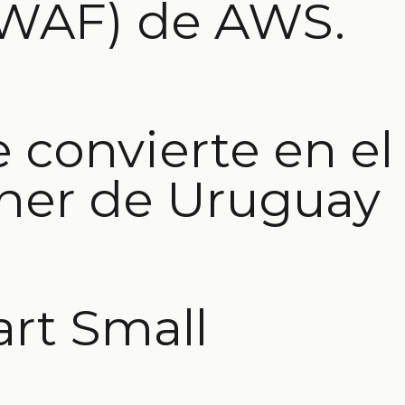
WAF) de AWS.
 convierte en e
ner de Uruguay
art Small