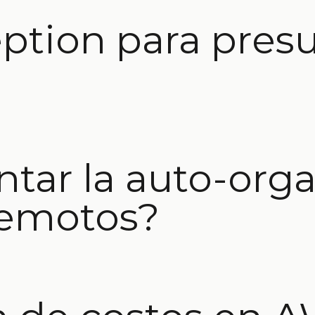
ception para pres
ar la auto-orga
remotos?