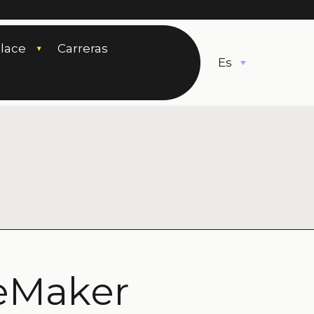
lace
Carreras
Español
eMaker