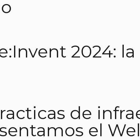
io
:Invent 2024: la
acticas de infra
sentamos el Wel