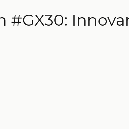
n #GX30: Innov
 Re:Invent 2023
 Tasting